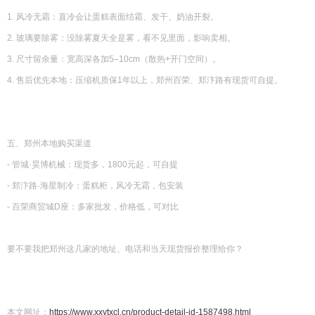
1. 风冷无霜：直冷会让蛋糕表面结霜、发干、奶油开裂。
2. 玻璃要除雾：没除雾夏天全是雾，看不见里面，影响卖相。
3. 尺寸留余量：宽高深各加5–10cm（散热+开门空间）。
4. 售后优先本地：压缩机质保1年以上，郑州百荣、郑汴路有现货可自提。
五、郑州本地购买渠道
- 管城·昊博机械：现货多，1800元起，可自提
- 郑汴路·海星制冷：蛋糕柜，风冷无霜，包安装
- 百荣商贸城D座：多家批发，价格低，可对比
要不要我把郑州这几家的地址、电话和当天现货报价整理给你？
本文网址：
https://www.xxytxcl.cn/product-detail-id-1587498.html