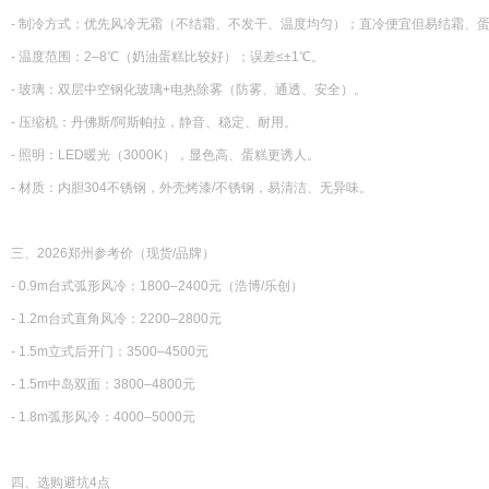
- 制冷方式：优先风冷无霜（不结霜、不发干、温度均匀）；直冷便宜但易结霜、
- 温度范围：2–8℃（奶油蛋糕比较好）；误差≤±1℃。
- 玻璃：双层中空钢化玻璃+电热除雾（防雾、通透、安全）。
- 压缩机：丹佛斯/阿斯帕拉，静音、稳定、耐用。
- 照明：LED暖光（3000K），显色高、蛋糕更诱人。
- 材质：内胆304不锈钢，外壳烤漆/不锈钢，易清洁、无异味。
三、2026郑州参考价（现货/品牌）
- 0.9m台式弧形风冷：1800–2400元（浩博/乐创）
- 1.2m台式直角风冷：2200–2800元
- 1.5m立式后开门：3500–4500元
- 1.5m中岛双面：3800–4800元
- 1.8m弧形风冷：4000–5000元
四、选购避坑4点