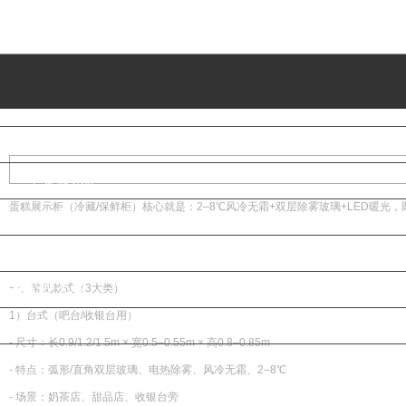
首页
面包展柜
蛋糕柜
干果展示柜
蛋糕展示柜（冷藏/保鲜柜）核心就是：2–8℃风冷无霜+双层除雾玻璃+LED暖
瓜子展示柜
糕点展示柜
一、常见款式（3大类）
公司介绍
1）台式（吧台/收银台用）
联系我们
- 尺寸：长0.9/1.2/1.5m × 宽0.5–0.55m × 高0.8–0.85m
- 特点：弧形/直角双层玻璃、电热除雾、风冷无霜、2–8℃
- 场景：奶茶店、甜品店、收银台旁