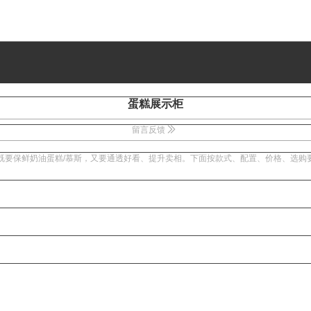
蛋糕展示柜
留言反馈
光，既要保鲜奶油蛋糕/慕斯，又要通透好看、提升卖相。下面按款式、配置、价格、选